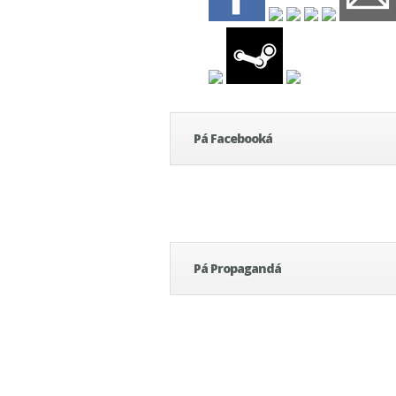
Pá Facebooká
Pá Propagandá