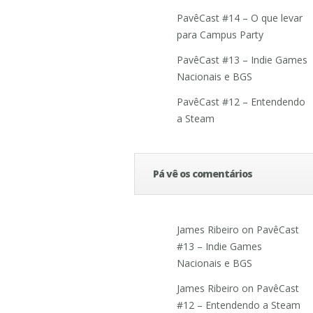
PavêCast #14 – O que levar
para Campus Party
PavêCast #13 – Indie Games
Nacionais e BGS
PavêCast #12 – Entendendo
a Steam
Pá vê os comentários
James Ribeiro
on
PavêCast
#13 – Indie Games
Nacionais e BGS
James Ribeiro
on
PavêCast
#12 – Entendendo a Steam