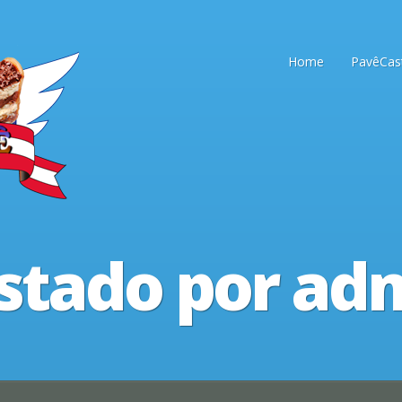
Home
PavêCas
stado por ad