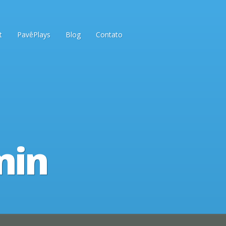
t
PavêPlays
Blog
Contato
min